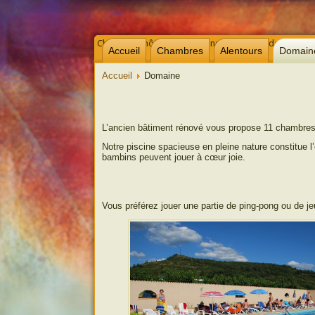
Chambre d’hôtes et gites dans l’Aude près de Carcass
Accueil
Chambres
Alentours
Domain
Accueil
Domaine
L’ancien bâtiment rénové vous propose 11 chambres 
Notre piscine spacieuse en pleine nature constitue l’
bambins peuvent jouer à cœur joie.
Vous préférez jouer une partie de ping-pong ou de j