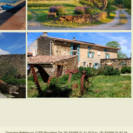
Domaine Bellelauze 11300 Bouriège Tel. 00.33/468.31.41.03 Fax. 00.33/468.31.92.34