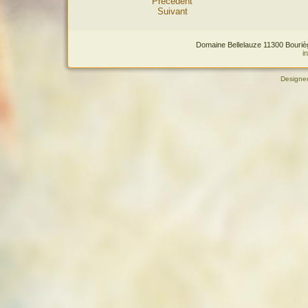
Précédent
Suivant
Domaine Bellelauze 11300 Bourièg
i
Designe