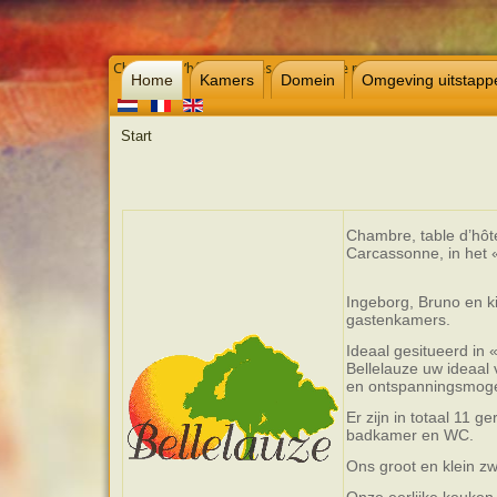
Chambre d’hôtes et gites dans l’Aude près de Carcassonne, 
Home
Kamers
Domein
Omgeving uitstapp
Start
Chambre, table d’hôte
Carcassonne, in het 
Ingeborg, Bruno en k
gastenkamers.
Ideaal gesitueerd in 
Bellelauze uw ideaal 
en ontspanningsmoge
Er zijn in totaal 11 
badkamer en WC.
Ons groot en klein 