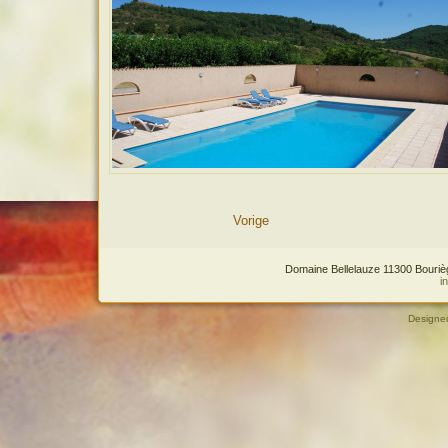
Vorige
Domaine Bellelauze 11300 Bourièg
i
Designe